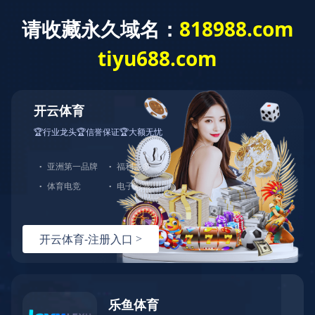
首页
解决方案

解决方案
进一步了解

弱电系统建设及智能化系统
信息安全整体解决方案
竞猜网
安全无线网络建设方案
智能化机房建设及动环监测